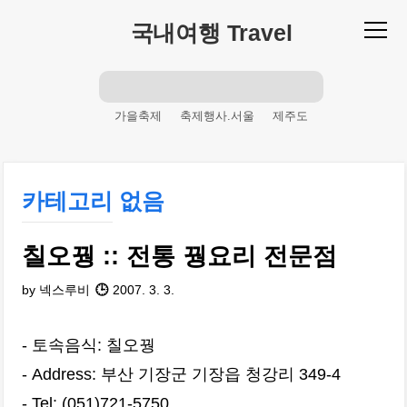
본문 바로가기
국내여행 Travel
가을축제
축제행사.서울
제주도
해변
축제행사.4월
축제행사.7월
여름휴가
주말산행
여름체험
카테고리 없음
축제행사
명산
겨울축제
피서철
산
여름철
피서
축제행사.경기도
칠오꿩 :: 전통 꿩요리 전문점
축제행사.1월
봄축제
주말여행
여름축제
휴가
산행
등산
등반
by 넥스루비
2007. 3. 3.
바다
축제행사.10월
축제행사.9월
축제행사.12월
축제행사.강원도
- 토속음식: 칠오꿩
- Address: 부산 기장군 기장읍 청강리 349-4
- Tel: (051)721-5750