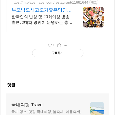
https://m.place.naver.com/restaurant/11681644
광고
부모님모시고오기좋은명인요
리집 건강보양식으로 찾는 맛
한국인의 밥상 및 20회이상 방송
집
출연, 2대째 명인이 운영하는 충주
향토꿩요리맛집
1
구독하기
댓글
국내여행 Travel
국내 명소, 맛집,국내여행, 봄축제, 여름축제,