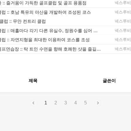
:: 즐거움이 가득한 골프클럽 및 골프 용품점
넥스루
 :: 호남 특유의 야산을 개발하여 조성된 코스
넥스루
클럽 :: 무안 컨트리 클럽
넥스루
중부컨트리클럽 :: 매홀마다 각기 다른 유실수, 정원수를 심어 홀별 특성을 살린 곳
넥스루
럽 :: 자연지형을 최대한 이용하여 코스를 조성
넥스루
매원지수상골프연습장 :: 탁 트인 수면을 향해 호쾌한 샷을 즐길 수 있으며...
넥스루
제목
글쓴이
1
2
3
4
5