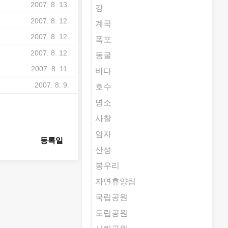
비
2007. 8. 13.
강
비
2007. 8. 12.
계곡
비
2007. 8. 12.
폭포
비
2007. 8. 12.
동굴
비
2007. 8. 11.
바다
비
2007. 8. 9.
호수
명소
사찰
암자
등록일
산성
봉우리
자연휴양림
국립공원
도립공원