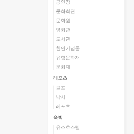
공연장
문화회관
문화원
영화관
도서관
천연기념물
유형문화재
문화재
레포츠
골프
낚시
레포츠
숙박
유스호스텔