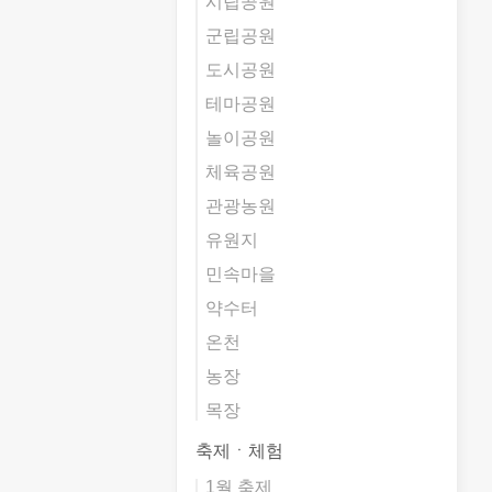
시립공원
군립공원
도시공원
테마공원
놀이공원
체육공원
관광농원
유원지
민속마을
약수터
온천
농장
목장
축제ㆍ체험
1월 축제