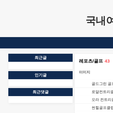
본문 바로가기
국내여행
최근글
레포츠/골프
43
이미지
인기글
로얄컨트리클
최근댓글
오라 컨트리클
썬힐골프클럽