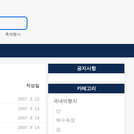
축제행사
서철
등반
원도
산행
축제
피서
공지사항
월
명산
여름휴가
작성일
겨울축제
카테고리
비
2007. 8. 22.
국내여행지
비
2007. 8. 14.
산
비
2007. 8. 14.
해수욕장
비
2007. 8. 14.
섬