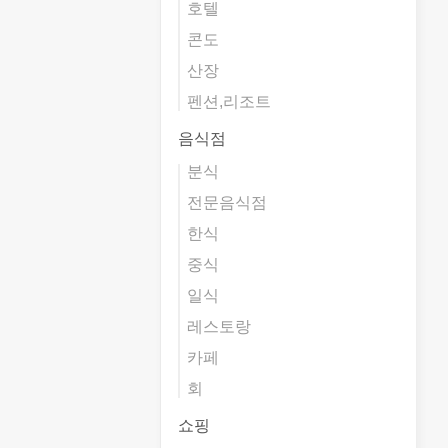
호텔
콘도
산장
펜션,리조트
음식점
분식
전문음식점
한식
중식
일식
레스토랑
카페
회
쇼핑