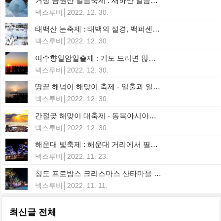
거창 금원산 얼음축제 : 새하얀 얼음나라에 온듯한 눈꽃세상~ 겨울 동심의 나라로
넥스루비
2022. 12. 30.
태백산 눈축제 : 태백의 설경, 백퍼센트 만끽~ 태백에서 만나는 3色의 겨울이야기
넥스루비
2022. 12. 30.
여수향일암일출제 : 기도 드리면 많은 소원이 이루어진다는 여수 향일암에서 새해 소원 성취의 기운을 받으세요.
넥스루비
2022. 12. 30.
땅끝 해넘이 해맞이 축제 - 일출과 일몰을 동시에 감상하는 축제, 한반도의 가장 끝 희망점
넥스루비
2022. 12. 30.
간절곶 해맞이 대축제 - 동북아시아에서 해가 가장 먼저 뜨는곳, 간절한 소망이 이루어지는 곳, 울주 간절곶
넥스루비
2022. 12. 30.
해운대 빛축제 : 해운대 거리에서 펼쳐지는 로맨틱한 공연과 크리스마스에 만나는 뜻밖의 선물
넥스루비
2022. 11. 23.
청도 프로방스 크리스마스 산타마을 빛축제 : 겨울시즌 또 하나의 빛축제!
넥스루비
2022. 11. 11.
최신글 전체