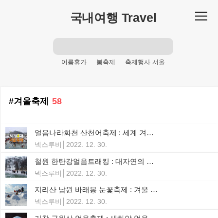
본문 바로가기
국내여행 Travel
여름휴가
봄축제
축제행사.서울
축제행사.7월
여름철
산
축제행사.4월
등산
산행
제주도
겨울축제
58
피서
명산
축제행사
여름체험
축제행사.12월
피서철
축제행사.9월
얼음나라화천 산천어축제 : 세계 겨울의 7대불가사의, 세계 4대 겨울축제, 얼지않은 인정, 녹지않는 추억
등반
축제행사.강원도
주말산행
넥스루비
2022. 12. 30.
축제행사.10월
휴가
겨울축제
철원 한탄강얼음트래킹 : 대자연의 감동이 숨쉬는 천혜의 절경! 철원 한탄강 얼음 트레킹에서
축제행사.경기도
여름축제
해변
넥스루비
2022. 12. 30.
바다
주말여행
가을축제
지리산 남원 바래봉 눈꽃축제 : 겨울 눈꽃 그리고 동심으로의 여행, 지리산바래봉 눈꽃축제
축제행사.1월
넥스루비
2022. 12. 30.