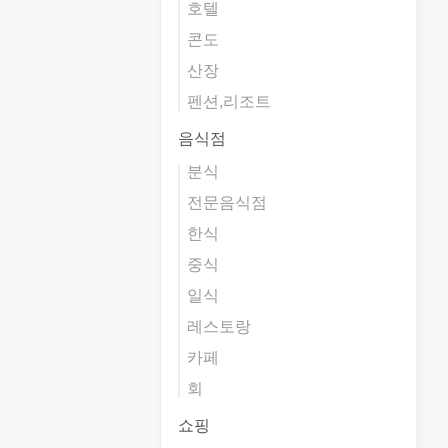
호텔
콘도
산장
펜션,리조트
음식점
분식
전문음식점
한식
중식
일식
레스토랑
카페
회
쇼핑