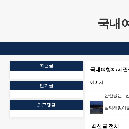
본문 바로가기
국내여행
최근글
국내여행지/시립
이미지
인기글
완산공원 - 
최근댓글
설악해맞이공
최신글 전체