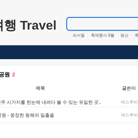
 Travel
피서철
축제행사.9월
등산
바다
주말산행
축제행사.10
축제행사.12월
해변
여름휴
명산
가을축제
여름축제
축제행사.1월
산행
축제행사.
공원
2
축제행사.4월
여름체험
축제
제목
글쓴이
축제행사
축제행사.경기도
피
휴가
주말여행
겨울
전주 시가지를 한눈에 내려다 볼 수 있는 유일한 곳..
넥스루
원 - 웅장한 동해의 일출을
넥스루