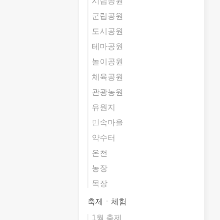
시립공원
군립공원
도시공원
테마공원
놀이공원
체육공원
관광농원
유원지
민속마을
약수터
온천
농장
목장
축제ㆍ체험
1월 축제