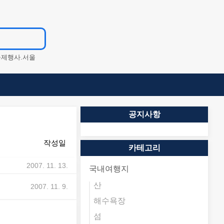
축제행사.서울
월
제주도
가
봄축제
등반
공지사항
강원도
산
행사.7월
작성일
서
여름철
카테고리
축제
비
2007. 11. 13.
국내여행지
산
비
2007. 11. 9.
해수욕장
섬