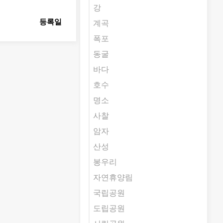
강
등록일
계곡
폭포
동굴
바다
호수
명소
사찰
암자
산성
봉우리
자연휴양림
국립공원
도립공원