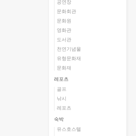
공연장
문화회관
문화원
영화관
도서관
천연기념물
유형문화재
문화재
레포츠
골프
낚시
레포츠
숙박
유스호스텔