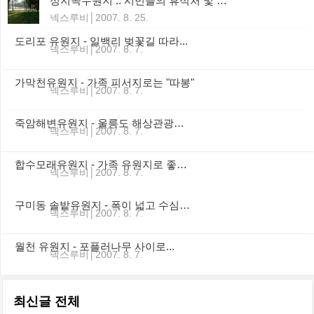
성지곡수원지 :: 시민들의 휴식처 및 등산코스로 각광을 받고 있는 곳
넥스루비
2007. 8. 25.
도리포 유원지 - 일백리 벚꽃길 따라...
넥스루비
2007. 8. 7.
가막천유원지 - 가족 피서지로는 "따봉"
넥스루비
2007. 8. 7.
죽암해변유원지 - 울릉도 해상관광의 진수가 시작된다
넥스루비
2007. 8. 7.
합수모래유원지 - 가족 유원지로 좋아! 좋아!
넥스루비
2007. 8. 7.
구미동 솔밭유원지 - 폭이 넓고 수심이 얕아 물놀이에 안성맞춤
넥스루비
2007. 8. 7.
월천 유원지 - 포플러나무 사이로...
넥스루비
2007. 8. 7.
최신글 전체