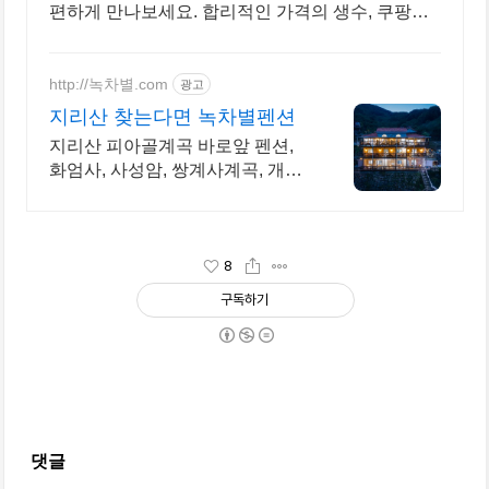
편하게 만나보세요. 합리적인 가격의 생수, 쿠팡에
서 매일매일 건강한 물을 즐기세요.
http://녹차별.com
광고
지리산 찾는다면 녹차별펜션
지리산 피아골계곡 바로앞 펜션,
화엄사, 사성암, 쌍계사계곡, 개별
테라스바베큐장 사성암, 화엄사,
천은사, 지리산둘레길, 섬진강뷰,
화개장터 3분
8
구독하기
댓글