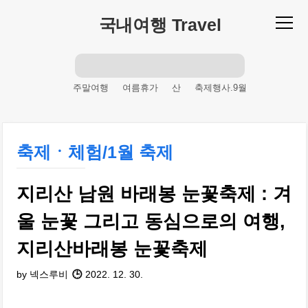
본문 바로가기
국내여행 Travel
주말여행
여름휴가
산
축제행사.9월
축제행사
축제행사.강원도
축제행사.1월
봄축제
축제행사.경기도
축제ㆍ체험/1월 축제
여름축제
축제행사.12월
등산
산행
명산
피서철
축제행사.4월
피서
지리산 남원 바래봉 눈꽃축제 : 겨
축제행사.7월
등반
여름철
겨울축제
휴가
해변
가을축제
주말산행
울 눈꽃 그리고 동심으로의 여행,
여름체험
제주도
축제행사.10월
지리산바래봉 눈꽃축제
축제행사.서울
바다
by 넥스루비
2022. 12. 30.