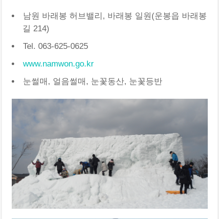
남원 바래봉 허브밸리, 바래봉 일원(운봉읍 바래봉
길 214)
Tel. 063-625-0625
www.namwon.go.kr
눈썰매, 얼음썰매, 눈꽃동산, 눈꽃등반