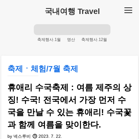
본문 바로가기
국내여행 Travel
축제행사.1월
명산
축제행사.12월
제주도
봄축제
축제행사.9월
축제행사.강원도
축제행사.경기도
등반
축제ㆍ체험/7월 축제
여름체험
피서철
축제행사.서울
주말산행
피서
산행
여름철
휴애리 수국축제 : 여름 제주의 상
여름휴가
축제행사
등산
바다
해변
축제행사.4월
휴가
주말여행
징! 수국! 전국에서 가장 먼저 수
축제행사.10월
여름축제
축제행사.7월
국을 만날 수 있는 휴애리! 수국꽃
산
겨울축제
가을축제
과 함께 여름을 맞이한다.
by 넥스루비
2023. 7. 22.