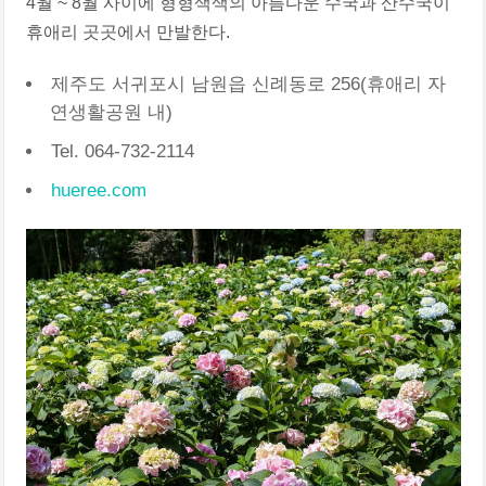
4월 ~ 8월 사이에 형형색색의 아름다운 수국과 산수국이
휴애리 곳곳에서 만발한다.
제주도 서귀포시 남원읍 신례동로 256(휴애리 자
연생활공원 내)
Tel. 064-732-2114
hueree.com