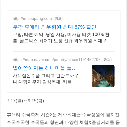
http://m.coupang.com
광고
쿠팡 휴애리 와우회원 최대 87% 할인
쿠팡, 빠른 예약, 당일 사용, 미사용 티켓 100% 환
불, 골드박스 최저가 보장 신규 와우회원 최대 2만3
천원 쿠폰팩+5% 추가적립 혜택! 여행도 이제 쿠팡
에서!
https://map.naver.com/p/entry/place/1191452706
광고
별이쏟아지는 해녀마을 풀빌
라 르세라핌도 다녀간 감성풀
사계절온수풀 그리고 핀란드사우
빌라
나 대형자쿠지 감성독채. 커플부
터 대가족까지 힐링숙소 여행피로
녹이는 온수풀과 스파, 불멍.제주
해녀마을 돌담길 속에서느끼는 온
7.17(월) ~ 9.15(금)
전한휴식
휴애리 수국축제 시즌2는 제주최대급 수국정원이 펼져진
수국수국한 수국들의 향연과 다양한 체험&즐길거리를 몸