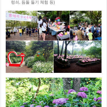
렁쇠, 듬돌 들기 체험 등)