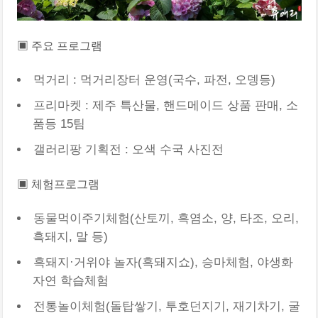
▣ 주요 프로그램
먹거리 : 먹거리장터 운영(국수, 파전, 오뎅등)
프리마켓 : 제주 특산물, 핸드메이드 상품 판매, 소
품등 15팀
갤러리팡 기획전 : 오색 수국 사진전
▣ 체험프로그램
동물먹이주기체험(산토끼, 흑염소, 양, 타조, 오리,
흑돼지, 말 등)
흑돼지·거위야 놀자(흑돼지쇼), 승마체험, 야생화
자연 학습체험
전통놀이체험(돌탑쌓기, 투호던지기, 재기차기, 굴