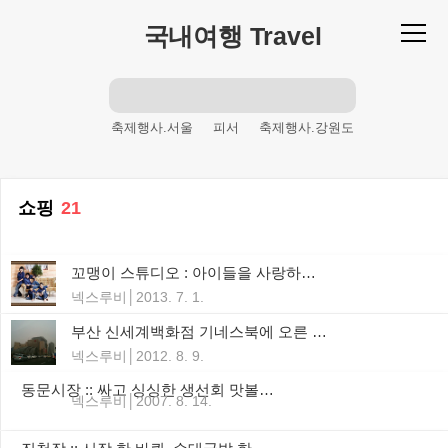
본문 바로가기
국내여행 Travel
축제행사.서울
피서
축제행사.강원도
해변
축제행사.9월
축제행사.10월
축제행사.12월
여름철
축제행사.1월
쇼핑
21
겨울축제
명산
주말산행
산
여름체험
가을축제
등산
꼬맹이 스튜디오 : 아이들을 사랑하는 아빠. 더 많은 아이들을 사랑하기 위한 Studio 꼬맹이
축제행사.4월
휴가
등반
여름축제
넥스루비
2013. 7. 1.
여름휴가
산행
축제행사
주말여행
부산 신세계백화점 기네스북에 오른 규모
축제행사.경기도
바다
피서철
넥스루비
2012. 8. 9.
축제행사.7월
봄축제
제주도
동문시장 :: 싸고 싱싱한 생선회 맛볼 수 있는 시장
넥스루비
2007. 8. 14.