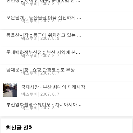
진천장 :: 시장 한 바퀴, 순대국밥 한 그릇
넥스루비
2007. 8. 12.
보온덮개 :: 농산물을 더욱 신선하게 풍요롭게 가꾸기 위한 밑거름
넥스루비
2007. 8. 12.
동울산시장 :: 동구에 위치하고 있는 재래시장 중 가장 큰 규모
넥스루비
2007. 8. 9.
롯데백화점부산점 :: 부산 지역에 본격적인 백화점 문화를 탄생시킨 롯데백화점
넥스루비
2007. 8. 7.
남대문시장 - 쇼핑 관광코스로 부상한 국내 최고 최대의 종합시장
넥스루비
2007. 8. 7.
국제시장 - 부산 최대의 재래시장
넥스루비
2007. 8. 7.
부산영화촬영스튜디오 - 21C 아시아의 헐리우드를 지향하는 부산영화촬영스튜디오
넥스루비
2007. 8. 7.
최신글 전체