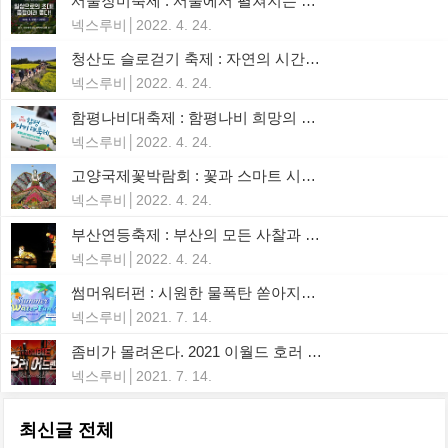
서울장미축제 : 서울에서 펼쳐지는 천만송이 장미의 향연! 서울에서 가장 예쁜 축제
넥스루비
2022. 4. 24.
청산도 슬로걷기 축제 : 자연의 시간에 봄을 맞춰 걷는 청산도 슬로걷기 축제
넥스루비
2022. 4. 24.
함평나비대축제 : 함평나비 희망의 날개를 펴다! 다시 만나는 나비 세상. 나비따라 꽃길따라 함평으로!
넥스루비
2022. 4. 24.
고양국제꽃박람회 : 꽃과 스마트 시티 고양의 황홀한 향기, 세계 이색 희귀 꽃 전시, 낮보다 아름다운 고양의 밤. 호수 판타스틱 쇼
넥스루비
2022. 4. 24.
부산연등축제 : 부산의 모든 사찰과 시민들이 함께하는 어울림 마당축제! 차별없는 세상, 우리가 주인공
넥스루비
2022. 4. 24.
썸머워터펀 : 시원한 물폭탄 쏟아지는 에버랜드 여름 축제! 워터플래닛 용사들 슈팅 워터!
넥스루비
2021. 7. 14.
좀비가 몰려온다. 2021 이월드 호러 어드벤처! 좀비로 분장하는 이색체험, 간담이 서늘한 데드병원, 안개속 극강 공포 경험
넥스루비
2021. 7. 14.
최신글 전체