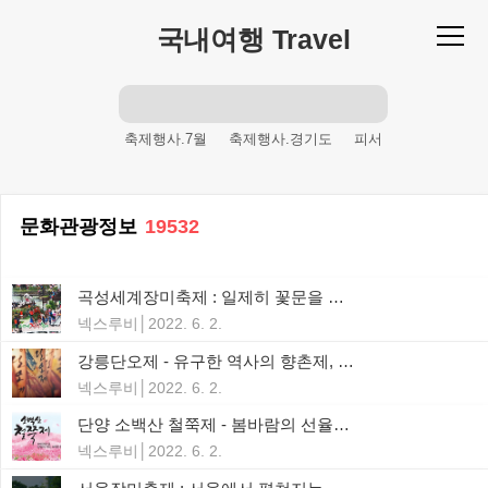
본문 바로가기
국내여행 Travel
축제행사.7월
축제행사.경기도
피서
여름체험
축제행사.4월
제주도
여름축제
축제행사.강원도
가을축제
문화관광정보
19532
축제행사.10월
등산
주말산행
여름휴가
봄축제
산행
겨울축제
곡성세계장미축제 : 일제히 꽃문을 연 1,004 종의 장미와 함께 펼쳐지는 화려한 봄의 페스티벌!
축제행사.서울
축제행사.12월
넥스루비
2022. 6. 2.
축제행사.1월
피서철
주말여행
산
강릉단오제 - 유구한 역사의 향촌제, 전래의 모습을 그대로 전승하는 전통민간 축제
축제행사
여름철
바다
축제행사.9월
넥스루비
2022. 6. 2.
휴가
등반
해변
명산
단양 소백산 철쭉제 - 봄바람의 선율에 꽃망울을 터트리며, 화사하게 밀려드는 연분홍의 미소
넥스루비
2022. 6. 2.